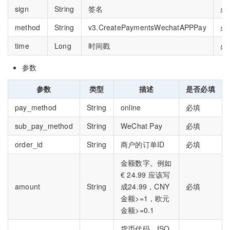
sign
String
签名
必
method
String
v3.CreatePaymentsWechatAPPPay
必
time
Long
时间戳
必
参数
参数
类型
描述
是否必填
pay_method
String
online
必填
sub_pay_method
String
WeChat Pay
必填
order_id
String
商户的订单ID
必填
金额数字。例如
€ 24.99 应该写
amount
String
成24.99，CNY
必填
金额>=1，欧元
金额>=0.1
货币代码，ISO